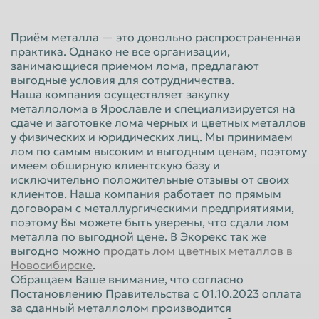
Красноярск
Курган
Приём металла — это довольно распространенная
Курск
Липецк
практика. Однако не все организации,
занимающиеся приемом лома, предлагают
Люберцы
Магнитогорск
выгодные условия для сотрудничества.
Махачкала
Миасс
Наша компания осуществляет закупку
металлолома в Ярославле и специализируется на
Москва
Мурманск
сдаче и заготовке лома черных и цветных металлов
у физических и юридических лиц. Мы принимаем
Мытищи
Набережные Челны
лом по самым высоким и выгодным ценам, поэтому
имеем обширную клиентскую базу и
Нальчик
Нижневартовск
исключительно положительные отзывы от своих
Нижнекамск
Нижний Новгород
клиентов. Наша компания работает по прямым
договорам с металлургическими предприятиями,
Нижний Тагил
Новокузнецк
поэтому Вы можете быть уверены, что сдали лом
металла по выгодной цене. В Экорекс так же
Новороссийск
Новосибирск
выгодно можно
продать лом цветных металлов в
Новосибирске
.
Новочеркасск
Норильск
Обращаем Ваше внимание, что согласно
Омск
Орёл
Постановлению Правительства с 01.10.2023 оплата
за сданный металлолом производится
Оренбург
Орск