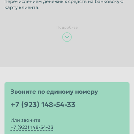
перечислением денежных средств на банковскую
карту клиента.
Пенза
Пермь
Петрозаводск
Петропавловск-Камчатский
Подробнее
Подольск
Прокопьевск
Псков
Ростов-на-Дону
Рыбинск
Рязань
Салават
Самара
Санкт-Петербург
Саранск
Саратов
Севастополь
Звоните по единому номеру
Северодвинск
Симферополь
Смоленск
Сочи
+7 (923) 148-54-33
Ставрополь
Старый Оскол
Или звоните
Стерлитамак
Сургут
+7 (923) 148-54-33
Сызрань
Сыктывкар