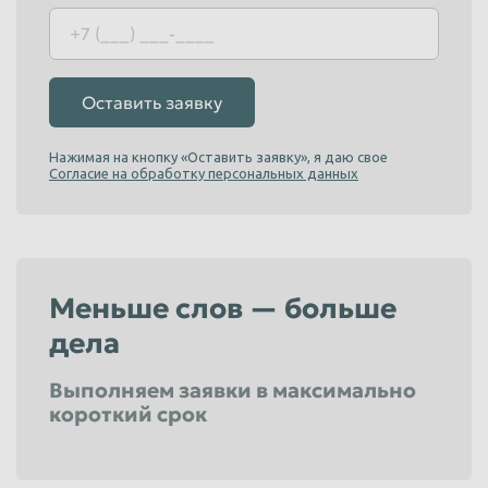
Оставить заявку
Нажимая на кнопку «Оставить заявку», я даю свое
Согласие на обработку персональных данных
Меньше слов — больше
дела
Выполняем заявки в максимально
короткий срок
Всегда заплатим Вам вовремя и по высокой цене
Сотрудничая с крупными Клиентами, мы накопили достаточный опыт для решения больших задач
Вы всегда сможете получить максимальный уровень сервиса в любом из филиалов расположенных в Ярославле
Вы можете заказать бесплатный вывоз в удобное для Вас время