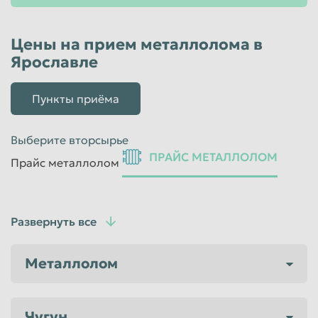
Таганрог
Тамбов
Цены на прием металлолома в
Тверь
Тольятти
Ярославле
Томск
Тула
Пункты приёма
Тюмень
Улан-Удэ
Ульяновск
Уссурийск
Выберите вторсырье
Уфа
Хабаровск
ПРАЙС МЕТАЛЛОЛОМ
Прайс металлолом
Химки
Чебоксары
Челябинск
Череповец
Развернуть все
Чита
Шахты
Электросталь
Энгельс
Металлолом
Южно-Сахалинск
Якутск
Ярославль
Чугун