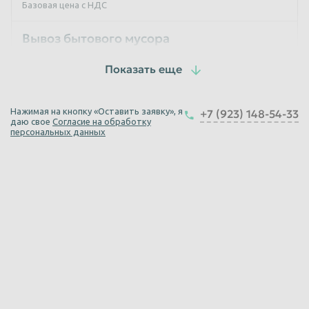
Базовая цена с НДС
Вывоз бытового мусора
1 рейс
Единица измерения
от 3000
руб
Нажимая на кнопку «Оставить заявку», я
+7 (923) 148-54-33
Базовая цена с НДС
даю свое
Согласие на обработку
персональных данных
Вывоз строительного мусора ГАЗель
1 час
Единица измерения
2 500
руб
Базовая цена с НДС