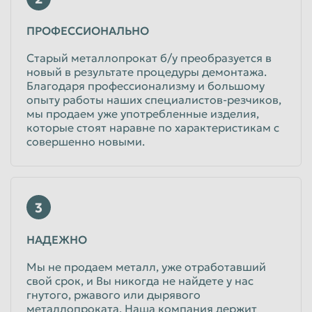
Таганрог
Тамбов
ПРОФЕССИОНАЛЬНО
Тверь
Тольятти
Старый металлопрокат б/у преобразуется в
новый в результате процедуры демонтажа.
Томск
Тула
Благодаря профессионализму и большому
Тюмень
Улан-Удэ
опыту работы наших специалистов-резчиков,
мы продаем уже употребленные изделия,
Ульяновск
Уссурийск
которые стоят наравне по характеристикам с
совершенно новыми.
Уфа
Хабаровск
Химки
Чебоксары
Челябинск
Череповец
3
Чита
Шахты
НАДЕЖНО
Электросталь
Энгельс
Мы не продаем металл, уже отработавший
Южно-Сахалинск
Якутск
свой срок, и Вы никогда не найдете у нас
Ярославль
гнутого, ржавого или дырявого
металлопроката. Наша компания держит