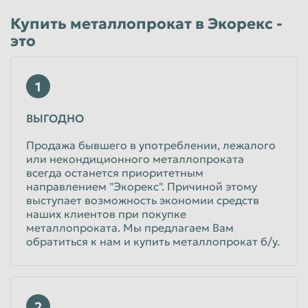
Пенза
Пермь
Купить металлопрокат в Экорекс -
это
Петрозаводск
Петропавловск-Камчатский
Подольск
Прокопьевск
1
Псков
Ростов-на-Дону
Рыбинск
Рязань
ВЫГОДНО
Салават
Самара
Продажа бывшего в употреблении, лежалого
или некондиционного металлопроката
Санкт-Петербург
Саранск
всегда останется приоритетным
направлением "Экорекс". Причиной этому
Саратов
Севастополь
выступает возможность экономии средств
Северодвинск
Симферополь
наших клиентов при покупке
металлопроката. Мы предлагаем Вам
Смоленск
Сочи
обратиться к нам и купить металлопрокат б/у.
Ставрополь
Старый Оскол
Стерлитамак
Сургут
2
Сызрань
Сыктывкар