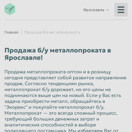
Владикавказ
Владимир
Ярославль
Волгоград
Волгодонск
Волжский
Вологда
Главная
Продажа б/у металлопроката
Воронеж
Грозный
Дзержинск
Екатеринбург
Продажа б/у металлопроката в
Иваново
Ижевск
Ярославле!
Иркутск
Йошкар-Ола
Продажа металлопроката оптом и в розницу
Казань
Калининград
сегодня представляет собой развитое направление
продаж. Согласно тенденциям рынка,
Калуга
Каменск-Уральский
металлопрокат б/у дорожает, но его цены не
поднимаются выше цен на новый. Если у Вас есть
Кемерово
Керчь
задача приобрести металл, обращайтесь в
"Экорекс" и покупайте металлопрокат б/у.
Киров
Комсомольск-на-Амуре
Металлопрокат — это всегда сложный процесс,
Королёв
Кострома
требующий больших денежных затрат и
аналитических способностей в выборе
Красногорск
Краснодар
подходящего поставщика. Мы избавляем Вас от