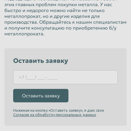
этих главных проблем покупки металла. У нас
Красноярск
Курган
быстро и недорого можно найти не только
металлопрокат, но и другие изделия для
Курск
Липецк
производства. Обращайтесь к нашим специалистам
Люберцы
Магнитогорск
и получите консультацию по приобретению б/у
металлопроката.
Махачкала
Миасс
Москва
Мурманск
Мытищи
Набережные Челны
Оставить заявку
Нальчик
Нижневартовск
Нижнекамск
Нижний Новгород
Нижний Тагил
Новокузнецк
Оставить заявку
Новороссийск
Новосибирск
Новочеркасск
Норильск
Нажимая на кнопку «Оставить заявку», я даю свое
Согласие на обработку персональных данных
Омск
Орёл
Оренбург
Орск