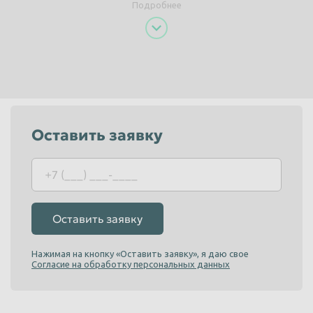
Подробнее
Пенза
Пермь
Петрозаводск
Петропавловск-Камчатский
Подольск
Прокопьевск
Псков
Ростов-на-Дону
Рыбинск
Рязань
Оставить заявку
Салават
Самара
Санкт-Петербург
Саранск
Саратов
Севастополь
Северодвинск
Симферополь
Оставить заявку
Смоленск
Сочи
Нажимая на кнопку «Оставить заявку», я даю свое
Ставрополь
Старый Оскол
Согласие на обработку персональных данных
Стерлитамак
Сургут
Сызрань
Сыктывкар