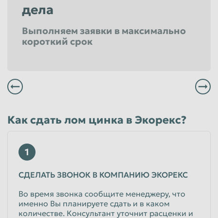
дела
Выполняем заявки в максимально
короткий срок
Всегда заплатим Вам вовремя и по высокой цене
Мы не выставляем никаких скрытых засоров и все наше весовое оборудование проверено в удостоверяющем центре
Вы можете заказать бесплатный вывоз в удобное для Вас время
Вы всегда сможете получить максимальный уровень сервиса в любом из филиалов расположенных в Ярославле
Как сдать лом цинка в Экорекс?
1
СДЕЛАТЬ ЗВОНОК В КОМПАНИЮ ЭКОРЕКС
Во время звонка сообщите менеджеру, что
именно Вы планируете сдать и в каком
количестве. Консультант уточнит расценки и