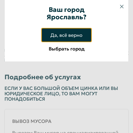
Ваш город
Оцинкованный лом 12АС
Ярославль?
15 500
руб/кг
Физические лица
Да, всё верно
Выбрать город
Нажимая на кнопку «Оставить заявку», я
+7 (923) 148-54-33
даю свое
Согласие на обработку
персональных данных
Подробнее об услугах
ЕСЛИ У ВАС БОЛЬШОЙ ОБЪЕМ ЦИНКА ИЛИ ВЫ
ЮРИДИЧЕСКОЕ ЛИЦО, ТО ВАМ МОГУТ
ПОНАДОБИТЬСЯ
ВЫВОЗ МУСОРА
Вывезем Ваш мусор на специализированной