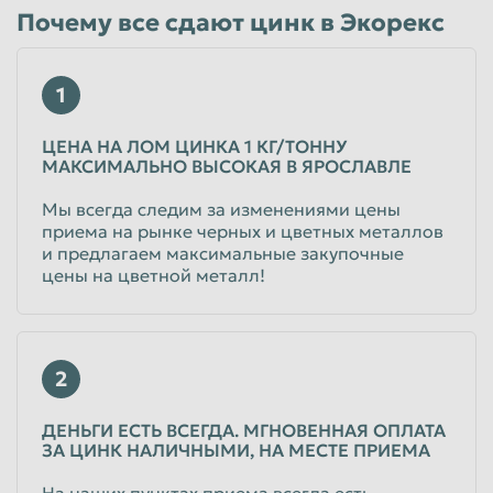
Почему все сдают цинк в Экорекс
Таганрог
Тамбов
Тверь
Тольятти
1
Томск
Тула
ЦЕНА НА ЛОМ ЦИНКА 1 КГ/ТОННУ
Тюмень
Улан-Удэ
МАКСИМАЛЬНО ВЫСОКАЯ В ЯРОСЛАВЛЕ
Ульяновск
Уссурийск
Мы всегда следим за изменениями цены
приема на рынке черных и цветных металлов
Уфа
Хабаровск
и предлагаем максимальные закупочные
Химки
Чебоксары
цены на цветной металл!
Челябинск
Череповец
Чита
Шахты
2
Электросталь
Энгельс
Южно-Сахалинск
Якутск
ДЕНЬГИ ЕСТЬ ВСЕГДА. МГНОВЕННАЯ ОПЛАТА
ЗА ЦИНК НАЛИЧНЫМИ, НА МЕСТЕ ПРИЕМА
Ярославль
На наших пунктах приема всегда есть