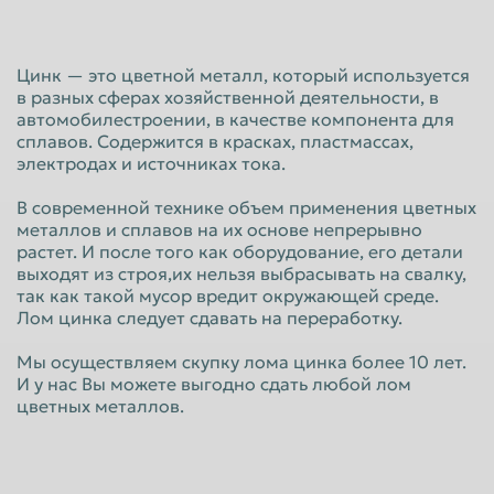
Красноярск
Курган
Курск
Липецк
Цинк — это цветной металл, который используется
в разных сферах хозяйственной деятельности, в
Люберцы
Магнитогорск
автомобилестроении, в качестве компонента для
Махачкала
Миасс
сплавов. Содержится в красках, пластмассах,
электродах и источниках тока.
Москва
Мурманск
В современной технике объем применения цветных
Мытищи
Набережные Челны
металлов и сплавов на их основе непрерывно
растет. И после того как оборудование, его детали
Нальчик
Нижневартовск
выходят из строя,их нельзя выбрасывать на свалку,
Нижнекамск
Нижний Новгород
так как такой мусор вредит окружающей среде.
Лом цинка следует сдавать на переработку.
Нижний Тагил
Новокузнецк
Мы осуществляем скупку лома цинка более 10 лет.
Новороссийск
Новосибирск
И у нас Вы можете выгодно сдать любой лом
цветных металлов.
Новочеркасск
Норильск
Омск
Орёл
Оренбург
Орск