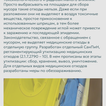
Просто выбрасывать на площадки для сбора
Пенза
Пермь
мусора такие отходы нельзя. Даже если при
разложении они не выделяют в воздух токсичные
Петрозаводск
Петропавловск-Камчатский
вещества, простое прикосновение к
использованным шприцам, а тем более
Подольск
Прокопьевск
механическое повреждение иглой может привести
Псков
Ростов-на-Дону
к заражению и последующей эпидемии.
Законодательство, связанное с обращением с
Рыбинск
Рязань
мусором, не выделяет медицинские отходы в
отдельную группу. Разработан отдельный СанПиН,
Салават
Самара
регламентирующий утилизацию медицинских
отходов (2.1.7.2790 – 10). В нем прописаны все этапы
Санкт-Петербург
Саранск
утилизации: сбор, хранение, вывоз, уничтожение.
Саратов
Севастополь
Для отдельных видов медицинских отходов
разработаны меры по обеззараживанию.
Северодвинск
Симферополь
Смоленск
Сочи
Ставрополь
Старый Оскол
Стерлитамак
Сургут
Сызрань
Сыктывкар