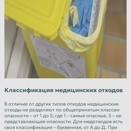
Таганрог
Тамбов
Тверь
Тольятти
Томск
Тула
Тюмень
Улан-Удэ
Ульяновск
Уссурийск
Уфа
Хабаровск
Химки
Чебоксары
Челябинск
Череповец
Классификация медицинских отходов
Чита
Шахты
Электросталь
Энгельс
В отличие от других типов отходов медицинские
отходы не разделяют по общепринятым классам
Южно-Сахалинск
Якутск
опасности – от 1 до 5, где 1 – самые опасные, 5 – не
представляющие опасности. Для медотходов есть
Ярославль
своя классификация – буквенная, от А до Д. При