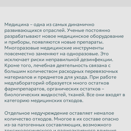
Красноярск
Курган
Курск
Липецк
Медицина – одна из самых динамично
Люберцы
Магнитогорск
развивающихся отраслей. Ученые постоянно
разрабатывают новое медицинское оборудование
Махачкала
Миасс
и приборы, появляются новые препараты.
Москва
Мурманск
Многоразовые медицинские инструменты
повсеместно заменяют на одноразовые. Это
Мытищи
Набережные Челны
исключает риски неправильной дезинфекции.
Кроме того, лечебная деятельность связана с
Нальчик
Нижневартовск
большим количеством расходных перевязочных
материалов и предметов для ухода. При работе
Нижнекамск
Нижний Новгород
медлабораторий образуется много остатков
Нижний Тагил
Новокузнецк
фармпрепаратов, органических остатков –
биологических жидкостей, тканей. Все они входят в
Новороссийск
Новосибирск
категорию медицинских отходов.
Новочеркасск
Норильск
Отдельное медучреждение оставляет немалое
количество отходов. Многое в их составе опасно
Омск
Орёл
из-за патогенных составляющих, возможного
Оренбург
Орск
токсикологического и радиоактивного влияния.