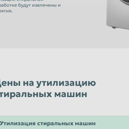
Орёл
аботке будут извлечены и
ятия.
Пенза
к
Петропавловск-Камчатский
Псков
Рязань
Санкт-Петербург
Севастополь
Смоленск
ены на утилизацию
Старый Оскол
тиральных машин
Сызрань
Тамбов
Томск
Утилизация стиральных машин
Улан-Удэ