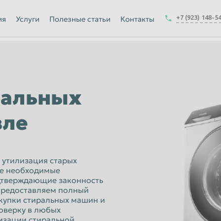
Йошкар-Ола
+7 (923) 148-5
ия
Услуги
Полезные статьи
Контакты
Калуга
Керчь
-на-Амуре
Королёв
Краснодар
ральных
Курск
вле
Магнитогорск
Москва
Набережные Челны
 утилизация старых
се необходимые
ск
Нижнекамск
одтверждающие законность
предоставляем полный
Новокузнецк
скупки стиральных машин и
Новочеркасск
оверку в любых
лизации стиральной