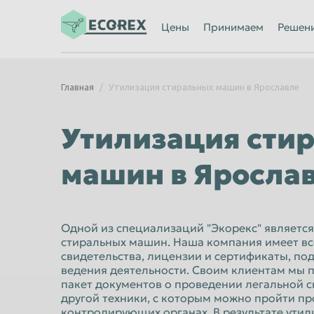
Ижевск
Иркутск
Цены
Принимаем
Решен
Казань
Калининград
Каменск-Уральский
Кемерово
Главная
Утилизация стиральных машин в Ярославле
Киров
Комсомольск
Кострома
Красногорск
Утилизация сти
Красноярск
Курган
машин в Яросла
Липецк
Люберцы
Махачкала
Миасс
Мурманск
Мытищи
Одной из специализаций "Экорекс" является
стиральных машин. Наша компания имеет в
Нальчик
Нижневартов
свидетельства, лицензии и сертификаты, п
Нижний Новгород
ведения деятельности. Своим клиентам мы 
Нижний Тагил
пакет документов о проведении легальной 
Новороссийск
Новосибирск
другой техники, с которым можно пройти пр
контролирующих органах. В результате ути