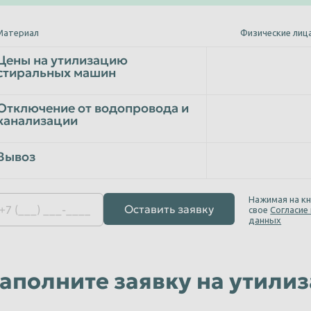
Уфа
Чебоксары
Материал
Физические лиц
Чита
Цены на утилизацию
стиральных машин
Энгельс
Ярославль
Отключение от водопровода и
канализации
Вывоз
Нажимая на кн
Оставить заявку
свое
Согласие
данных
аполните заявку на утили