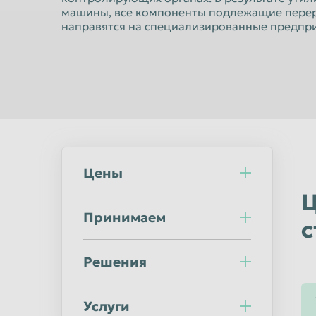
Норильск
Омск
машины, все компоненты подлежащие перер
направятся на специализированные предпри
Оренбург
Орск
Пермь
Петрозаводс
Подольск
Прокопьевск
Ростов-на-Дону
Рыбинск
Салават
Самара
Саранск
Саратов
Цены
Северодвинск
Симферополь
Ц
Сочи
Ставрополь
Принимаем
с
Стерлитамак
Сургут
Сыктывкар
Таганрог
Решения
Тверь
Тольятти
Тула
Тюмень
Услуги