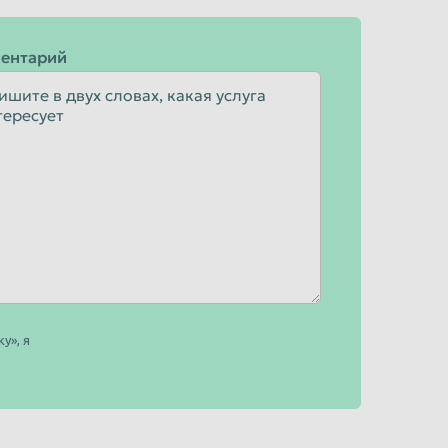
ентарий
у», я