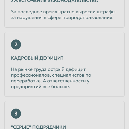
УЖЕСТОЧЕНИЕ ЗАКОНОДАТЕЛЬСТВА
Таганрог
Тамбов
За последнее время кратно выросли штрафы
за нарушения в сфере природопользования.
Тверь
Тольятти
Томск
Тула
Тюмень
Улан-Удэ
2
Ульяновск
Уссурийск
КАДРОВЫЙ ДЕФИЦИТ
Уфа
Хабаровск
На рынке труда острый дефицит
Химки
Чебоксары
профессионалов, специалистов по
переработке. А ответственности у
Челябинск
Череповец
предприятий все больше.
Чита
Шахты
Электросталь
Энгельс
Южно-Сахалинск
Якутск
3
Ярославль
"СЕРЫЕ" ПОДРЯДЧИКИ