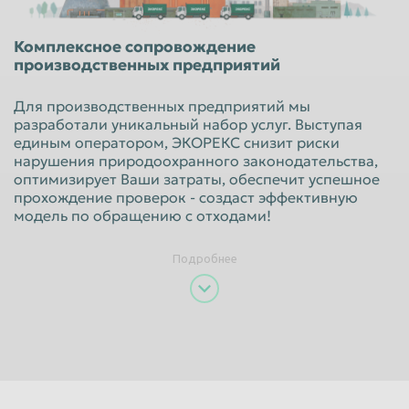
Красноярск
Курган
Комплексное сопровождение
Курск
Липецк
производственных предприятий
Люберцы
Магнитогорск
Для производственных предприятий мы
Махачкала
Миасс
разработали уникальный набор услуг. Выступая
единым оператором, ЭКОРЕКС снизит риски
Москва
Мурманск
нарушения природоохранного законодательства,
оптимизирует Ваши затраты, обеспечит успешное
Мытищи
Набережные Челны
прохождение проверок - создаст эффективную
Нальчик
Нижневартовск
модель по обращению с отходами!
Нижнекамск
Нижний Новгород
Подробнее
Нижний Тагил
Новокузнецк
Новороссийск
Новосибирск
Новочеркасск
Норильск
Омск
Орёл
Оренбург
Орск