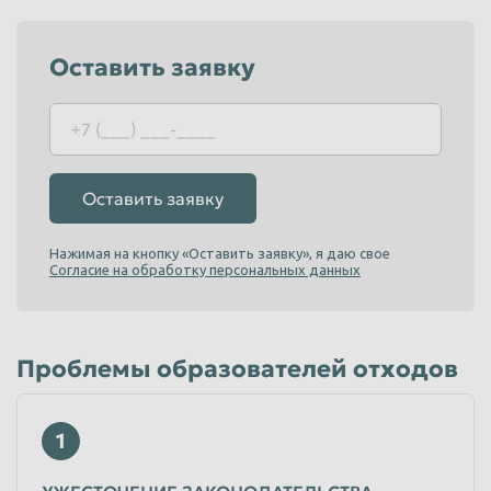
Пенза
Пермь
Оставить заявку
Петрозаводск
Петропавловск-Камчатский
Подольск
Прокопьевск
Псков
Ростов-на-Дону
Рыбинск
Рязань
Оставить заявку
Салават
Самара
Нажимая на кнопку «Оставить заявку», я даю свое
Санкт-Петербург
Саранск
Согласие на обработку персональных данных
Саратов
Севастополь
Северодвинск
Симферополь
Проблемы образователей отходов
Смоленск
Сочи
Ставрополь
Старый Оскол
1
Стерлитамак
Сургут
Сызрань
Сыктывкар