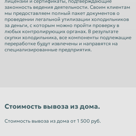
лицензии и сертификаты, подтверждающие
Красноярск
Курган
законность ведения деятельности. Своим клиентам
мы предоставляем полный пакет документов о
Курск
Липецк
проведении легальной утилизации холодильников
за деньги, с которым можно пройти проверку в
Люберцы
Магнитогорск
любых контролирующих органах. В результате
скупки холодильника, все компоненты подлежащие
Махачкала
Миасс
переработке будут извлечены и направятся на
Москва
Мурманск
специализированные предприятия.
Мытищи
Набережные Челны
Нальчик
Нижневартовск
Нижнекамск
Нижний Новгород
Нижний Тагил
Новокузнецк
Новороссийск
Новосибирск
Стоимость вывоза из дома.
Новочеркасск
Норильск
Стоимость вывоза из дома от 1 500 руб.
Омск
Орёл
Оренбург
Орск