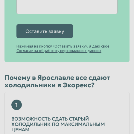
Таганрог
Тамбов
Тверь
Тольятти
Оставить заявку
Томск
Тула
Тюмень
Улан-Удэ
Нажимая на кнопку «Оставить заявку», я даю свое
Согласие на обработку персональных данных
Ульяновск
Уссурийск
Уфа
Хабаровск
Химки
Чебоксары
Почему в Ярославле все сдают
холодильники в Экорекс?
Челябинск
Череповец
Чита
Шахты
1
Электросталь
Энгельс
Южно-Сахалинск
Якутск
ВОЗМОЖНОСТЬ СДАТЬ СТАРЫЙ
ХОЛОДИЛЬНИК ПО МАКСИМАЛЬНЫМ
Ярославль
ЦЕНАМ