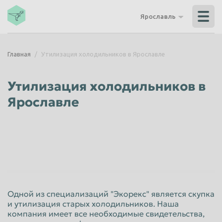
Владикавказ
Владимир
Ярославль
Волгоград
Волгодонск
Волжский
Вологда
Главная
Утилизация холодильников в Ярославле
Воронеж
Грозный
Дзержинск
Екатеринбург
Утилизация холодильников в
Иваново
Ижевск
Ярославле
Иркутск
Йошкар-Ола
Казань
Калининград
Калуга
Каменск-Уральский
Кемерово
Керчь
Киров
Комсомольск-на-Амуре
Одной из специализаций "Экорекс" является скупка
Королёв
Кострома
и утилизация старых холодильников. Наша
компания имеет все необходимые свидетельства,
Красногорск
Краснодар