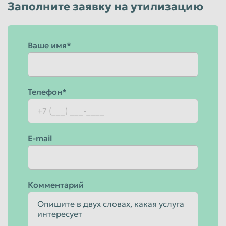
Заполните заявку на утилизацию
Пенза
Пермь
Петрозаводск
Петропавловск-Камчатский
Ваше имя*
Подольск
Прокопьевск
Псков
Ростов-на-Дону
Рыбинск
Рязань
Телефон*
Салават
Самара
Санкт-Петербург
Саранск
E-mail
Саратов
Севастополь
Северодвинск
Симферополь
Смоленск
Сочи
Комментарий
Ставрополь
Старый Оскол
Стерлитамак
Сургут
Сызрань
Сыктывкар