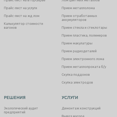
Прайс-лист на вторсырье
Лом цветных металлов
Прайс-лист на услуги
Прием металлолома
Прайс-лист на жд лом
Прием отработанных
аккумуляторов
Калькулятор стоимости
вагонов
Прием стекла и стеклотары
Прием пластика, полимеров
Прием макулатуры
Прием радиодеталей
Прием электронного лома
Прием металлопроката б/у
Скупка поддонов
Скупка электродов
РЕШЕНИЯ
УСЛУГИ
Экологический аудит
Демонтаж конструкций
предприятий
Вывоз мусора