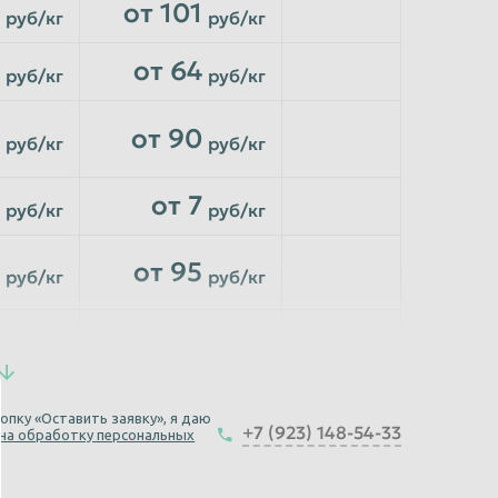
от 101
руб/кг
руб/кг
от 64
руб/кг
руб/кг
от 90
руб/кг
руб/кг
от 7
руб/кг
руб/кг
от 95
руб/кг
руб/кг
от 20
руб/кг
руб/кг
от 105
руб/кг
руб/кг
опку «Оставить заявку», я даю
+7 (923) 148-54-33
 на обработку персональных
от 85
руб/кг
руб/кг