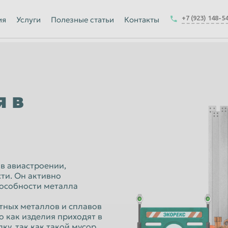
Йошкар-Ола
+7 (923) 148-5
ия
Услуги
Полезные статьи
Контакты
Калуга
Керчь
-на-Амуре
Королёв
Краснодар
 в
Курск
Магнитогорск
Москва
Набережные Челны
в авиастроении,
и. Он активно
ск
Нижнекамск
пособности металла
Новокузнецк
тных металлов и сплавов
Новочеркасск
о как изделия приходят в
ку, так как такой мусор