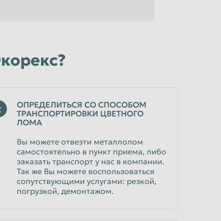
от 25
руб/кг
руб/кг
от 83
достоверяющем центре
руб/кг
руб/кг
от 93
Экорекс?
руб/кг
руб/кг
от 45
руб/кг
руб/кг
ОПРЕДЕЛИТЬСЯ СО СПОСОБОМ
2
ТРАНСПОРТИРОВКИ ЦВЕТНОГО
от 115
ЛОМА
руб/кг
руб/кг
Вы можете отвезти металлолом
самостоятельно в пункт приема, либо
от 111
руб/кг
руб/кг
заказать транспорт у нас в компании.
Так же Вы можете воспользоваться
сопутствующими услугами: резкой,
погрузкой, демонтажом.