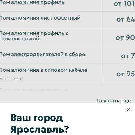
Лом алюминия профиль
от 101
Лом алюминия лист офсетный
от 64
Лом алюминия профиль с
от 90
термовставкой
Лом электродвигателей в сборе
от 7
Лом алюминия в силовом кабеле
от 95
более 50 мм2
Лом: алюминиевые ерши
от 20
трубы с ребрами
Лом: алюминиевые диски
от 105
Нажимая на кн
Ваш город
Оставить заявку
свое
Согласие
данных
Лом автомобильных номеров
от 85
Ярославль?