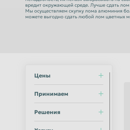
Норильск
Омск
вредит окружающей среде. Лучше сдать лом
Мы осуществляем скупку лома алюминия боле
Оренбург
Орск
можете выгодно сдать любой лом цветных м
Пермь
Петрозаводс
Подольск
Прокопьевск
Ростов-на-Дону
Рыбинск
Салават
Самара
Саранск
Саратов
Северодвинск
Симферополь
Цены
Сочи
Ставрополь
Принимаем
Стерлитамак
Сургут
Сыктывкар
Таганрог
Решения
Тверь
Тольятти
Тула
Тюмень