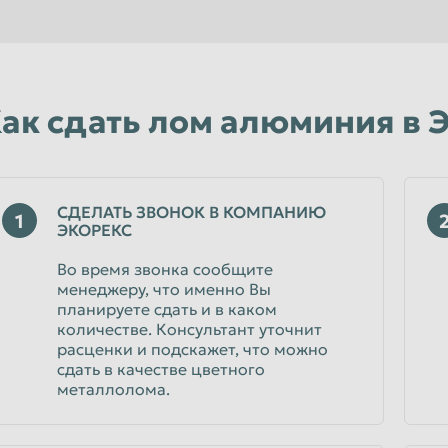
от 25
Лом алюминия (АМГ)
от 83
Мы не выставляем никаких скрытых засоров и все наше весовое оборудование проверено в у
Вы всегда сможете получить максимальный уровень сервиса в любом из филиалов расположенных в Ярославле
Лом радиаторов алюминиево-
от 93
ак сдать лом алюминия в 
медных
Лом алюмиевого кабеля в изоляции
от 45
за содержания алюминия
СДЕЛАТЬ ЗВОНОК В КОМПАНИЮ
1
ЭКОРЕКС
Лом алюминия
от 115
электротехнического
Во время звонка сообщите
менеджеру, что именно Вы
Лом алюминия пищевого
от 111
планируете сдать и в каком
количестве. Консультант уточнит
расценки и подскажет, что можно
сдать в качестве цветного
металлолома.