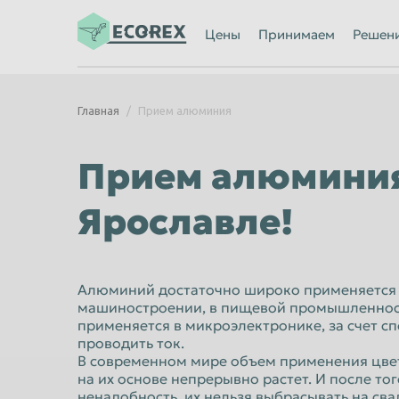
Ижевск
Иркутск
Цены
Принимаем
Решен
Казань
Калининград
Каменск-Уральский
Кемерово
Главная
Прием алюминия
Киров
Комсомольск
Кострома
Красногорск
Прием алюминия
Красноярск
Курган
Ярославле!
Липецк
Люберцы
Махачкала
Миасс
Мурманск
Мытищи
Алюминий достаточно широко применяется 
машиностроении, в пищевой промышленност
Нальчик
Нижневартов
применяется в микроэлектронике, за счет с
Нижний Новгород
проводить ток.
Нижний Тагил
В современном мире объем применения цве
Новороссийск
Новосибирск
на их основе непрерывно растет. И после тог
ненадобность, их нельзя выбрасывать на свал